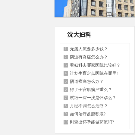
沈大妇科
1
无痛人流要多少钱？
2
阴道有炎症怎么办？
3
看妇科去哪家医院比较好？
4
计划生育定点医院在哪里?
5
阴道瘙痒怎么办？
6
得了子宫肌瘤严重么？
7
试纸一深一浅是怀孕么？
8
月经不调怎么治疗？
9
如何治疗盆腔积液?
10
刚查出怀孕能做药流吗?